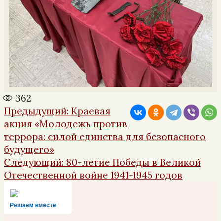
362
Навигация
Предыдущая
Предыдущий:
Краевая
по
запись:
акция «Молодежь против
записям
террора: силой единства для безопасного
будущего»
Следующая
Следующий:
80-летие Победы в Великой
запись:
Отечественной войне 1941-1945 годов
Решаем вместе