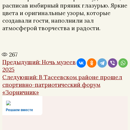
расписав имбирный пряник глазурью. Яркие
цвета и оригинальные узоры, которые
создавали гости, наполнили зал
атмосферой творчества и радости.
267
Навигация
Предыдущая
Предыдущий:
Ночь музеев
по
запись:
2025
записям
Следующая
Следующий:
В Тасеевском районе прошел
запись:
спортивно-патриотический форум
«Зорничник»
Решаем вместе