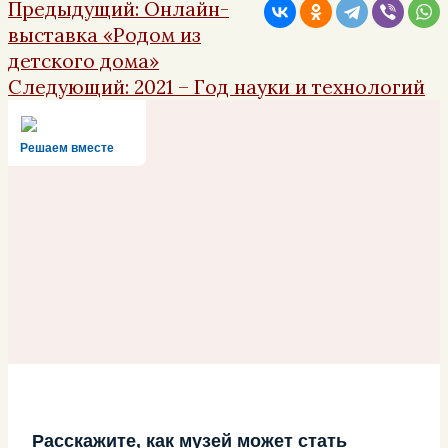
Навигация
Предыдущая
Предыдущий:
Онлайн-
по
запись:
выставка «Родом из
записям
детского дома»
Следующая
Следующий:
2021 – Год науки и технологий
запись:
Решаем вместе
Расскажите, как музей может стать