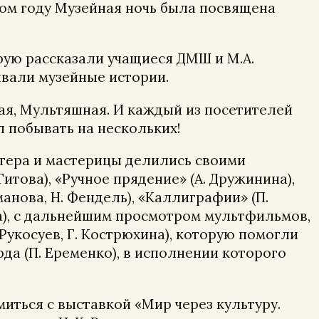
этом году Музейная ночь была посвящена
рую рассказали учащиеся ДМШ и М.А.
ывали музейные истории.
ая, Мультяшная. И каждый из посетителей
л побывать на нескольких!
тера и мастерицы делились своими
Титова), «Ручное прядение» (А. Дружинина),
манова, Н. Фендель), «Каллиграфии» (П.
ева), с дальнейшим просмотром мультфильмов,
Рукосуев, Г. Кострюхина), которую помогли
рда (П. Еременко), в исполнении которого
иться с выставкой «Мир через культуру.