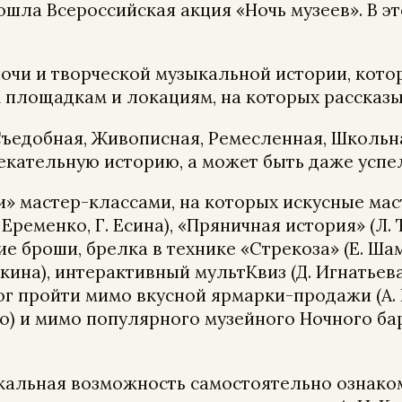
ошла Всероссийская акция «Ночь музеев». В 
очи и творческой музыкальной истории, кото
 площадкам и локациям, на которых рассказ
Съедобная, Живописная, Ремесленная, Школьн
екательную историю, а может быть даже успе
» мастер-классами, на которых искусные мас
Еременко, Г. Есина), «Пряничная история» (Л. 
ние броши, брелка в технике «Стрекоза» (Е. Ша
едькина), интерактивный мультКвиз (Д. Игнать
ог пройти мимо вкусной ярмарки-продажи (А. 
нко) и мимо популярного музейного Ночного ба
икальная возможность самостоятельно ознаком