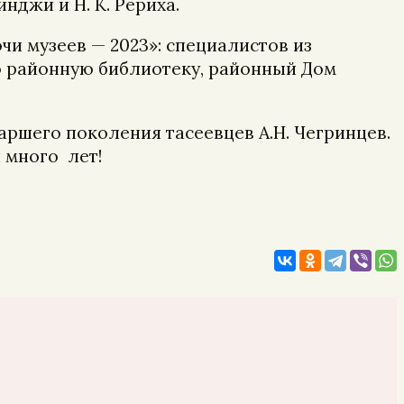
нджи и Н. К. Рериха.
чи музеев — 2023»: специалистов из
ю районную библиотеку, районный Дом
аршего поколения тасеевцев А.Н. Чегринцев.
и много лет!