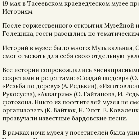
19 мая в Тасеевском краеведческом музее пр
Историям.
После торжественного открытия Музейной н
Голещина, гости разошлись по тематическим
Историй в музее было много: Музыкальная, 
смог отыскать для себя свою отдельную, увл
Все истории сопровождались «ненапрасными
секретами и рецептами: «Создай шедевр» (О. 
«Резьба по дереву» (А. Редькин), «Изготовле
Рукосуева), «Аквагрим» (О. Гайтанова, И. Р
фотозона. Никто из посетителей музея не см
организовать (К. Вайтюк, Н. Элст, Е. Ковале
прозвучали известные бардовские песни.
В рамках ночи музея у посетителей была ун