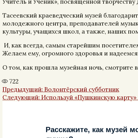
Учитель и Ученик», посвященной творчеству 
Тасеевский краеведческий музей благодарит 
молодежного центра, преподавателей музык
культуры, учащихся школ, а также, наших п
И, как всегда, самым старейшим посетителем
Желаем ему, огромного здоровья и надеемся в
О том, как прошла музейная ночь, смотрите
722
Навигация
Предыдущая
Предыдущий:
Волонтёрский субботник
по
Следующая
запись:
Следующий:
Используй «Пушкинскую карту»
записям
запись:
Расскажите, как музей м