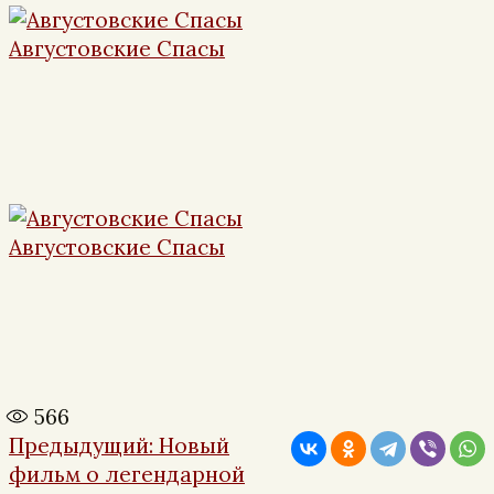
Августовские Спасы
Августовские Спасы
566
Навигация
Предыдущая
Предыдущий:
Новый
по
запись:
фильм о легендарной